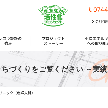
0744
会社情
ンコウ設計の
プロジェクト
ゼロエネル
強み
ストーリー
への取り組
G
ちづくりをご覧ください ～実
リニック（産婦人科）