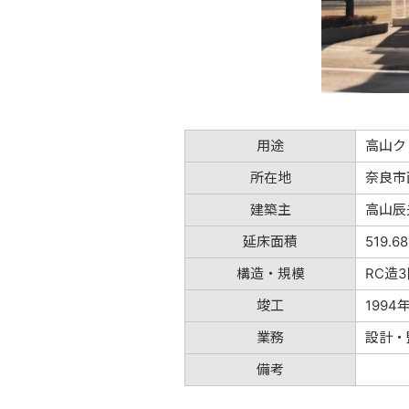
用途
高山ク
所在地
奈良市
建築主
高山辰
延床面積
519.6
構造・規模
RC造
竣工
1994
業務
設計・
備考