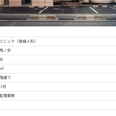
リニック（産婦人科）
西ノ京
夫
8㎡
3階建て
年1月
監理業務