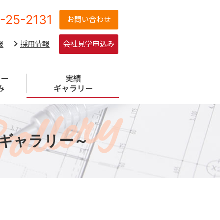
-25-2131
お問い合わせ
報
採用情報
会社見学申込み
ギー
実績
み
ギャラリー
allery
績ギャラリー～